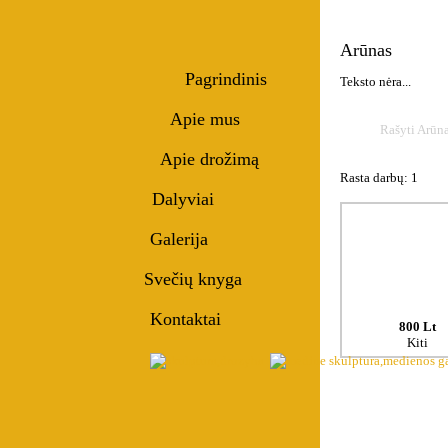
Arūnas
Pagrindinis
Teksto nėra...
Apie mus
Rašyti Arūn
Apie drožimą
Rasta darbų: 1
Dalyviai
Galerija
Svečių knyga
Kontaktai
800 Lt
Kiti