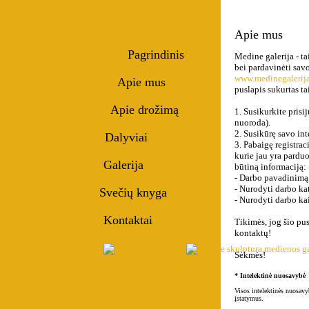
Apie mus
Pagrindinis
Medine galerija - t
bei pardavinėti sav
www.medinegalerija
Apie mus
puslapis sukurtas ta
Apie drožimą
1. Susikurkite pris
nuoroda).
2. Susikūrę savo int
Dalyviai
3. Pabaigę registrac
kurie jau yra parduo
Galerija
būtiną informaciją:
- Darbo pavadinimą
- Nurodyti darbo kat
Svečių knyga
- Nurodyti darbo ka
Kontaktai
Tikimės, jog šio pu
kontaktų!
Sėkmės!
* Intelektinė nuosavybė
Visos intelektinės nuosavy
įstatymus.