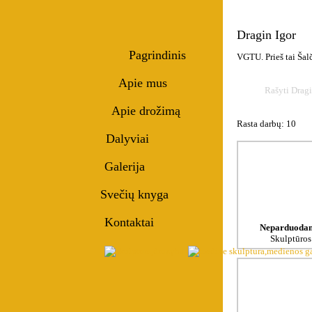
Dragin Igor
Pagrindinis
VGTU. Prieš tai Ša
Apie mus
Rašyti Dragi
Apie drožimą
Rasta darbų: 10
Dalyviai
Galerija
Svečių knyga
Kontaktai
Neparduoda
Skulptūros