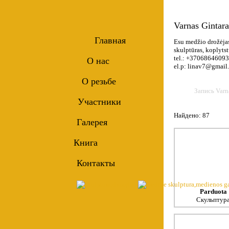
Varnas Gintara
Главная
Esu medžio drožėjas
skulptūras, koplyts
tel.: +37068646093
О нас
el.p: linav7@gmail
О резьбе
Запись Varn
Участники
Найдено: 87
Галерея
Книга
Контакты
Parduota
Скульптур