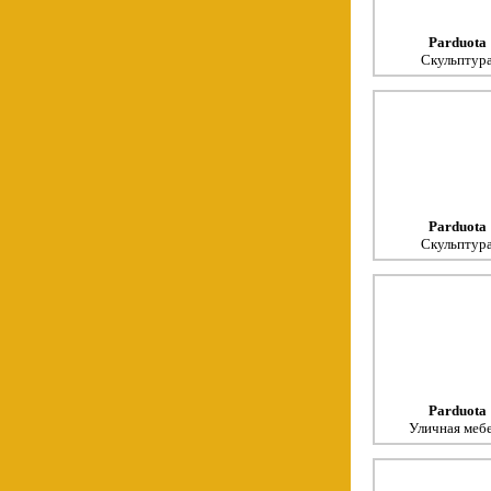
Parduota
Скульптур
Parduota
Скульптур
Parduota
Уличная меб