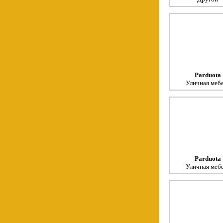
Parduota
Уличная меб
Parduota
Уличная меб