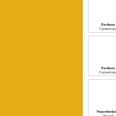
Parduota
Скульптур
Parduota
Скульптур
Neparduoda
Другой