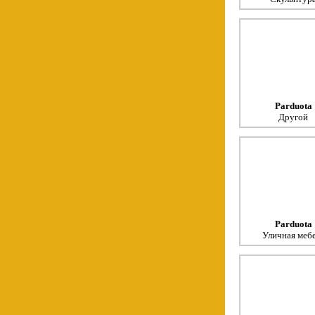
Parduota
Другой
Parduota
Уличная меб