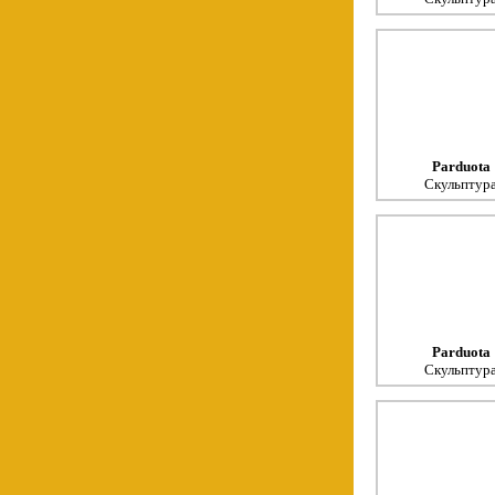
Parduota
Скульптур
Parduota
Скульптур