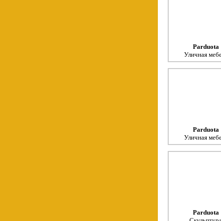
Parduota
Уличная меб
Parduota
Уличная меб
Parduota
Скульптур