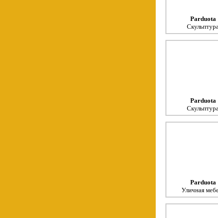
Parduota
Скульптур
Parduota
Скульптур
Parduota
Уличная меб