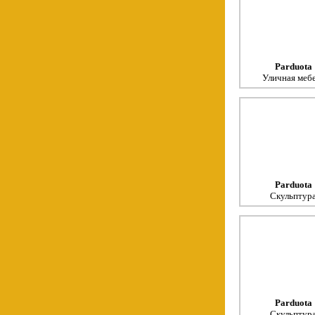
Parduota
Уличная меб
Parduota
Скульптур
Parduota
Скульптур