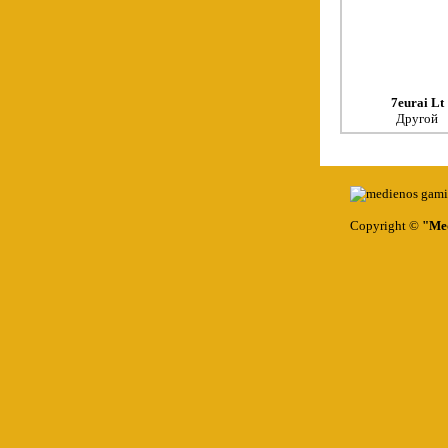
7eurai Lt
Другой
Copyright ©
"Med