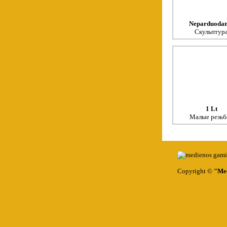
Neparduoda
Скульптур
1 Lt
Малые резьб
Copyright ©
"Med