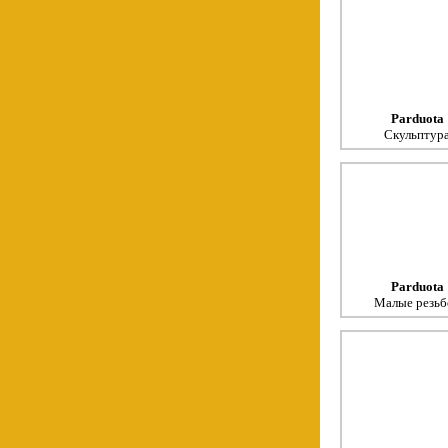
Parduota
Скульптур
Parduota
Малые резьб