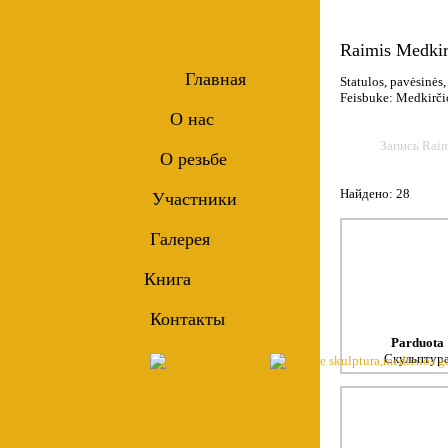
Raimis Medkir
Главная
Statulos, pavėsinės
Feisbuke: Medkirči
О нас
Запись Raim
О резьбе
Найдено: 28
Участники
Галерея
Книга
Контакты
Parduota
Скульптур