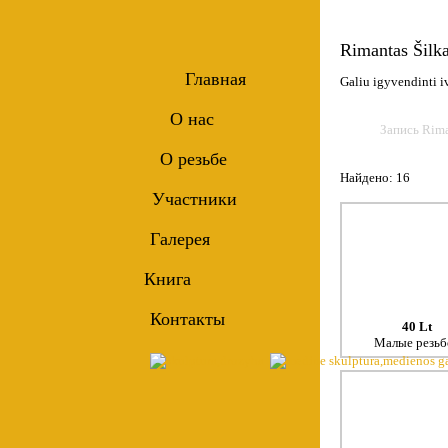
Rimantas Šilka
Главная
Galiu igyvendinti i
О нас
Запись Riman
О резьбе
Найдено: 16
Участники
Галерея
Книга
Контакты
40 Lt
Малые резьб