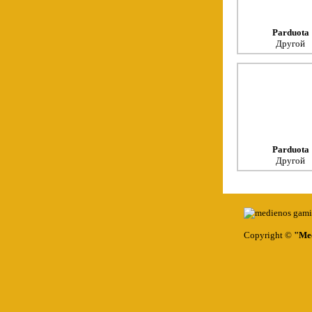
Parduota
Другой
Parduota
Другой
Copyright ©
"Med