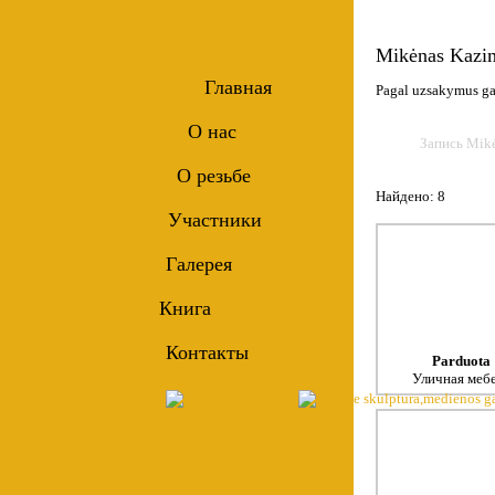
Mikėnas Kazim
Главная
Pagal uzsakymus gam
О нас
Запись Mikė
О резьбе
Найдено: 8
Участники
Галерея
Книга
Контакты
Parduota
Уличная меб