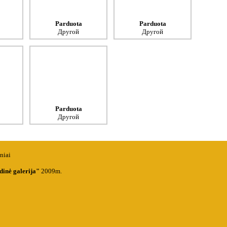
Parduota
Parduota
Другой
Другой
Parduota
Другой
inė galerija"
2009m.